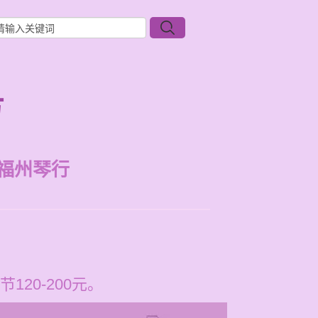
方
福州琴行
20-200元。