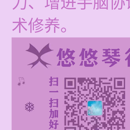
力、增进手脑协
术修养。